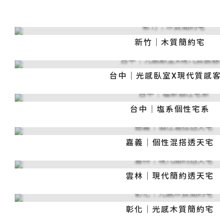
新竹｜木質簡約宅
台中｜光感臥室X現代質感
台中｜塩系個性宅系
嘉義｜個性混搭透天宅
雲林｜現代簡約透天宅
彰化｜光感木質簡約宅