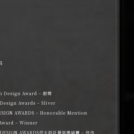
S
歷
m Design Award – 銀獎
Design Awards – Sliver
ESIGN AWARDS – Honorable Mention
Award – Winner
C DESIGN AWARDS亞太設計菁英邀請賽 – 佳作