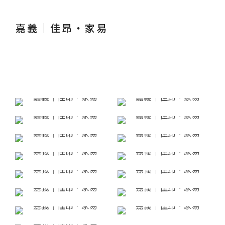
嘉義｜佳昂・家易